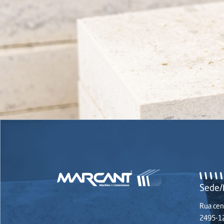
Sede/
Rua cent
2495-12